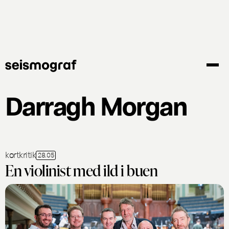
Gå
til
hovedindhold
Darragh Morgan
kortkritik
28.05
En violinist med ild i buen