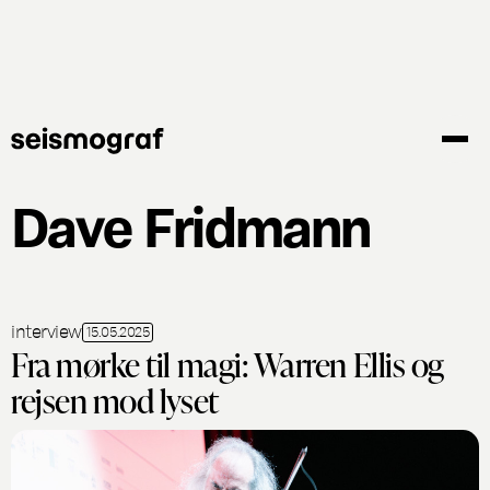
Gå
til
hovedindhold
Dave Fridmann
interview
15.05.2025
Fra mørke til magi: Warren Ellis og
rejsen mod lyset