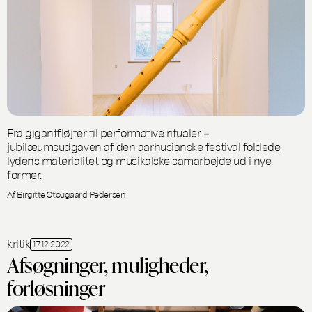
Fra gigantfløjter til performative ritualer –
jubilæumsudgaven af den aarhusianske festival foldede
lydens materialitet og musikalske samarbejde ud i nye
former.
Af Birgitte Stougaard Pedersen
kritik
17.12.2022
Afsøgninger, muligheder,
forløsninger