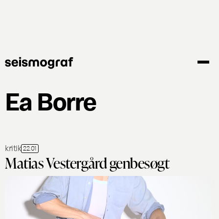
Gå
til
hovedindhold
Ea Borre
kritik
22.01
Matias Vestergård genbesøgt