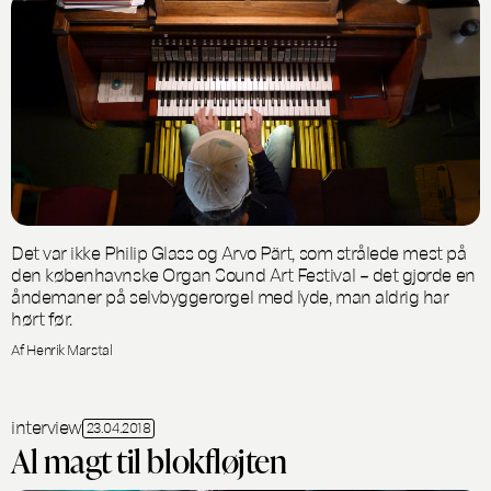
Det var ikke Philip Glass og Arvo Pärt, som strålede mest på
den københavnske Organ Sound Art Festival – det gjorde en
åndemaner på selvbyggerorgel med lyde, man aldrig har
hørt før.
Af Henrik Marstal
interview
23.04.2018
Al magt til blokfløjten