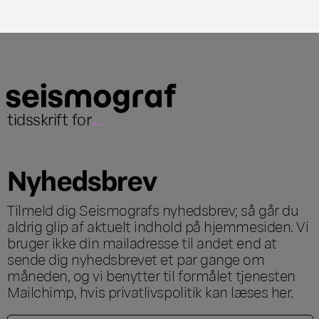
tidsskrift for
...
Nyhedsbrev
Tilmeld dig Seismografs nyhedsbrev; så går du
aldrig glip af aktuelt indhold på hjemmesiden. Vi
bruger ikke din mailadresse til andet end at
sende dig nyhedsbrevet et par gange om
måneden, og vi benytter til formålet tjenesten
Mailchimp, hvis privatlivspolitik kan læses
her
.