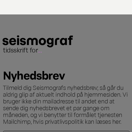
tidsskrift for
...
Nyhedsbrev
Tilmeld dig Seismografs nyhedsbrev; så går du
aldrig glip af aktuelt indhold på hjemmesiden. Vi
bruger ikke din mailadresse til andet end at
sende dig nyhedsbrevet et par gange om
måneden, og vi benytter til formålet tjenesten
Mailchimp, hvis privatlivspolitik kan læses
her
.