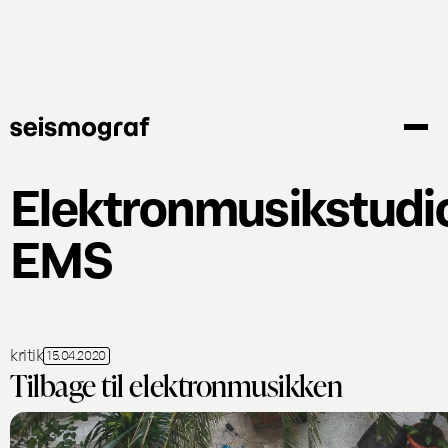
Gå
til
hovedindhold
Elektronmusikstudi
EMS
kritik
15.04.2020
Tilbage til elektronmusikken