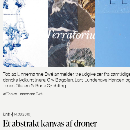
Tobias Linnemanne Ewé anmelder tre udgivelser fra samtidig
danske lydkunstnere: Gry Bagøien, Lars Lundehave Hansen o
Jonas Olesen & Rune Søchting.
Af Tobias Linnemann Ewé
kritik
14.03.2016
Et abstrakt kanvas af droner