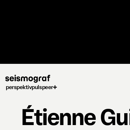
Gå
til
hovedindhold
perspektiv
puls
peer
Étienne Gu