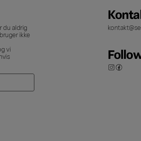
Konta
 du aldrig
kontakt@se
bruger ikke
g vi
Follo
hvis