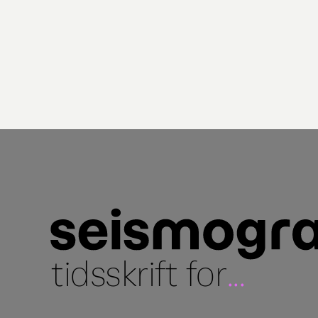
tidsskrift for
...