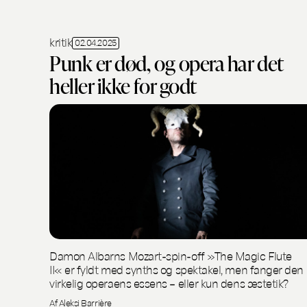
kritik
02.04.2025
Punk er død, og opera har det
heller ikke for godt
Damon Albarns Mozart-spin-off »The Magic Flute
II« er fyldt med synths og spektakel, men fanger den
virkelig operaens essens – eller kun dens æstetik?
Af Aleksi Barrière