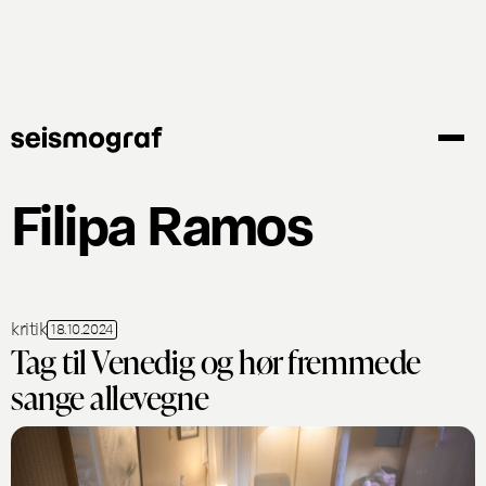
Gå
til
hovedindhold
Filipa Ramos
kritik
18.10.2024
Tag til Venedig og hør fremmede
sange allevegne