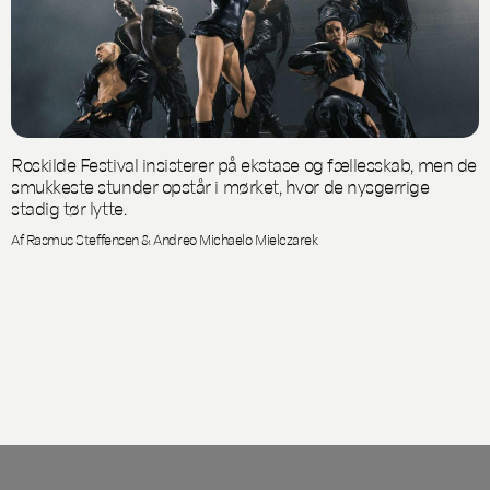
Roskilde Festival insisterer på ekstase og fællesskab, men de
smukkeste stunder opstår i mørket, hvor de nysgerrige
stadig tør lytte.
Af Rasmus Steffensen & Andreo Michaelo Mielczarek