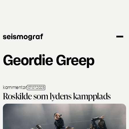
Gå
til
hovedindhold
Geordie Greep
kommentar
07.07.2025
Roskilde som lydens kampplads