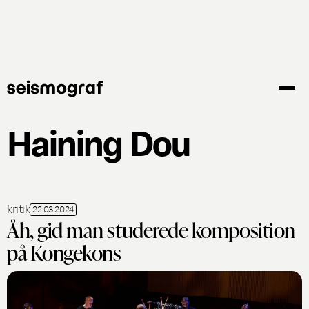
Gå
til
hovedindhold
Haining Dou
kritik
22.03.2024
Åh, gid man studerede komposition
på Kongekons