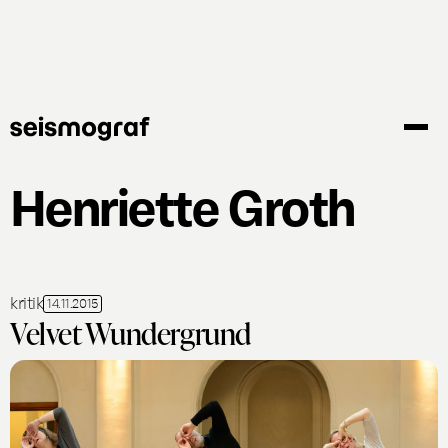
Gå
til
hovedindhold
Henriette Groth
kritik
14.11.2015
Velvet Wundergrund