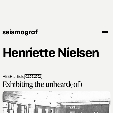
Gå
til
hovedindhold
Henriette Nielsen
PEER article
02.06.2022
Exhibiting the unheard(-of)