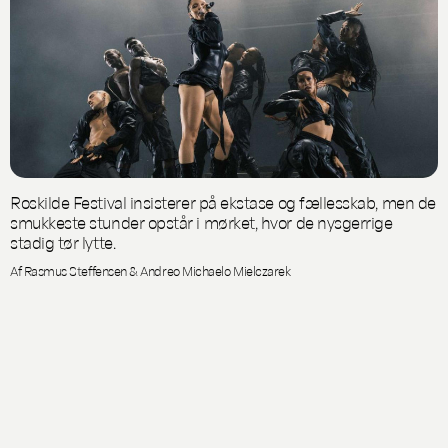
Roskilde Festival insisterer på ekstase og fællesskab, men de
smukkeste stunder opstår i mørket, hvor de nysgerrige
stadig tør lytte.
Af Rasmus Steffensen & Andreo Michaelo Mielczarek