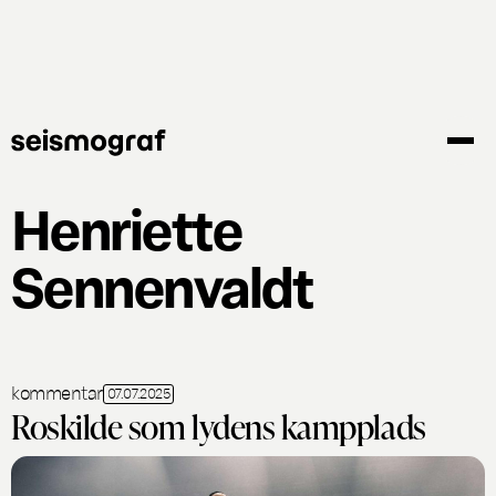
Gå
til
hovedindhold
Henriette
Sennenvaldt
kommentar
07.07.2025
Roskilde som lydens kampplads