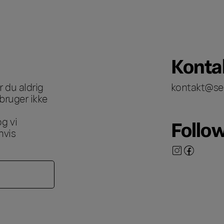
Konta
 du aldrig
kontakt@se
bruger ikke
g vi
Follo
hvis