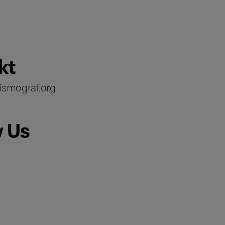
kt
ismograf.org
w Us