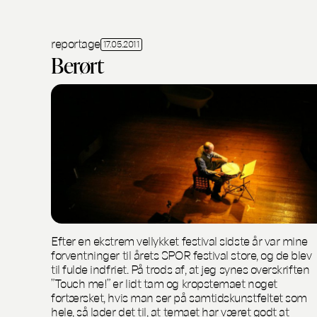
reportage
17.05.2011
Berørt
Efter en ekstrem vellykket festival sidste år var mine
forventninger til årets SPOR festival store, og de blev
til fulde indfriet. På trods af, at jeg synes overskriften
”Touch me!” er lidt tam og kropstemaet noget
fortærsket, hvis man ser på samtidskunstfeltet som
hele, så lader det til, at temaet har været godt at