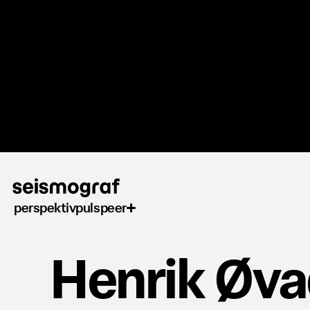
Gå
til
hovedindhold
perspektiv
puls
peer
Henrik Øv