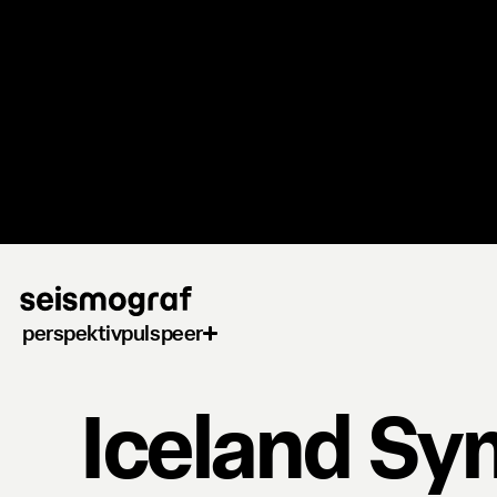
Gå
til
hovedindhold
perspektiv
puls
peer
Iceland Sy