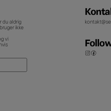
Konta
 du aldrig
kontakt@se
bruger ikke
g vi
Follo
hvis