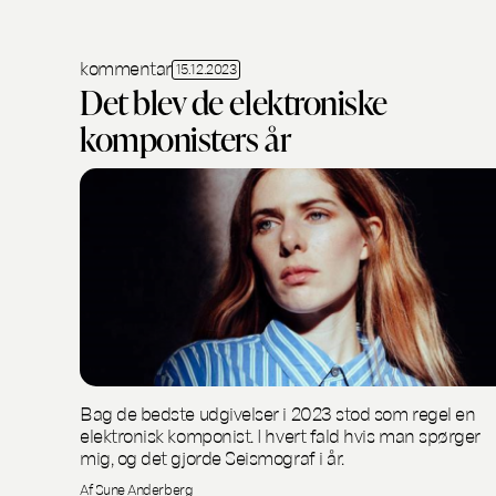
kommentar
15.12.2023
Det blev de elektroniske
komponisters år
Bag de bedste udgivelser i 2023 stod som regel en
elektronisk komponist. I hvert fald hvis man spørger
mig, og det gjorde Seismograf i år.
Af Sune Anderberg