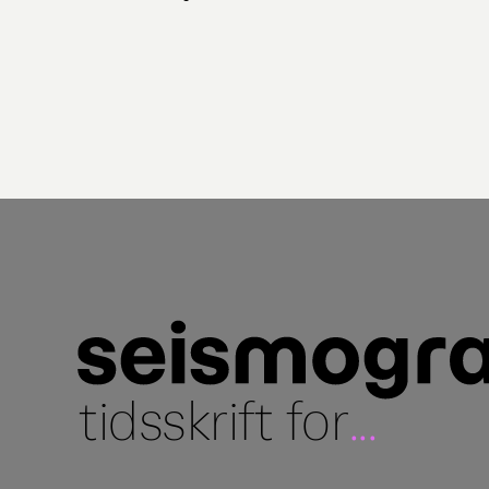
tidsskrift for
...