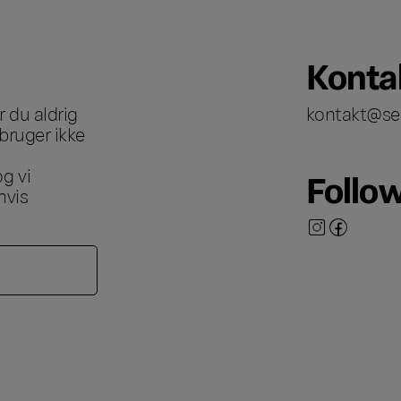
Konta
 du aldrig
kontakt@se
bruger ikke
g vi
Follo
hvis