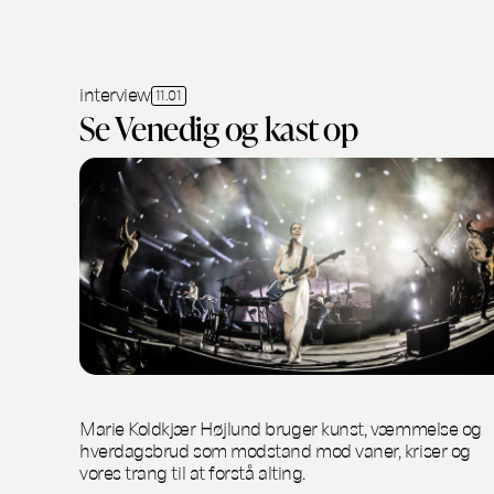
interview
11.01
Se Venedig og kast op
Marie Koldkjær Højlund bruger kunst, væmmelse og
hverdagsbrud som modstand mod vaner, kriser og
vores trang til at forstå alting.