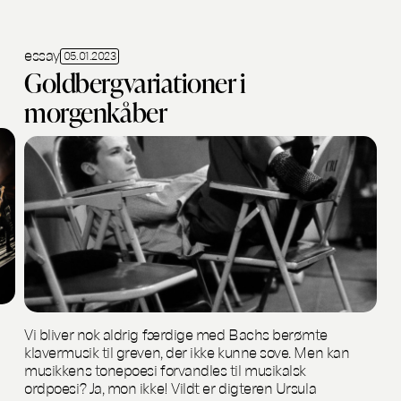
essay
05.01.2023
Goldbergvariationer i
morgenkåber
Vi bliver nok aldrig færdige med Bachs berømte
klavermusik til greven, der ikke kunne sove. Men kan
musikkens tonepoesi forvandles til musikalsk
ordpoesi? Ja, mon ikke! Vildt er digteren Ursula