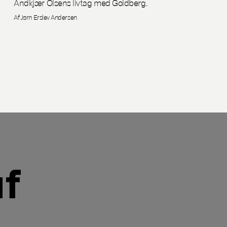
Andkjær Olsens livtag med Goldberg.
Af Jørn Erslev Andersen