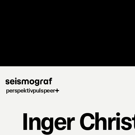
Gå
til
hovedindhold
perspektiv
puls
peer
Inger Chri