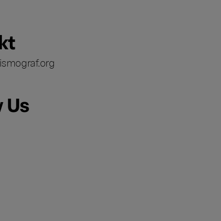
kt
ismograf.org
w Us