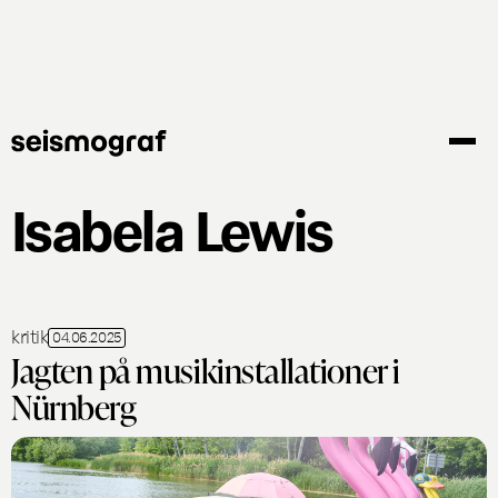
Gå
til
hovedindhold
Isabela Lewis
kritik
04.06.2025
Jagten på musikinstallationer i
Nürnberg