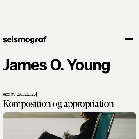
Gå
til
hovedindhold
James O. Young
essay
28.02.2025
Komposition og appropriation