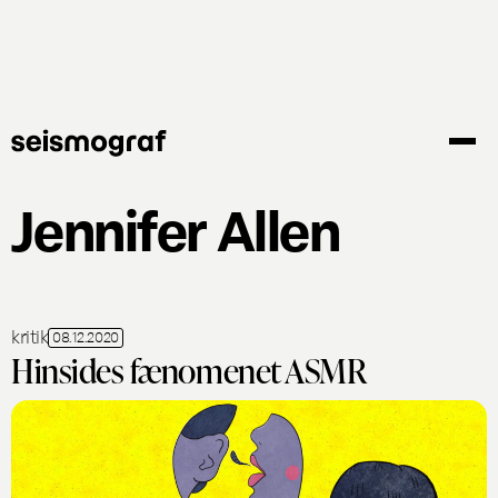
Gå
til
hovedindhold
Jennifer Allen
kritik
08.12.2020
Hinsides fænomenet ASMR