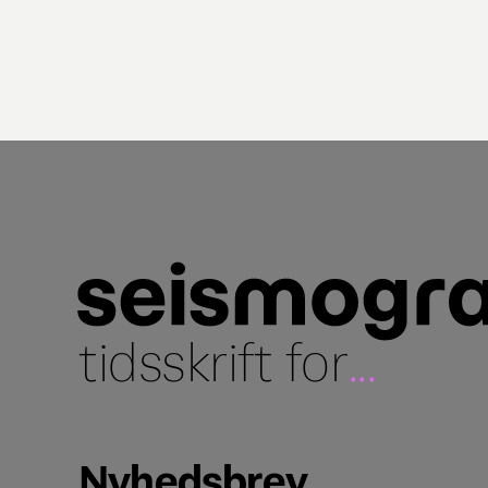
tidsskrift for
...
Nyhedsbrev