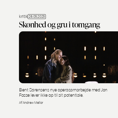
kritik
26.05.2025
Skønhed og gru i tomgang
Bent Sørensens nye operasamarbejde med Jon
Fosse lever ikke op til sit potentiale.
Af Andrew Mellor