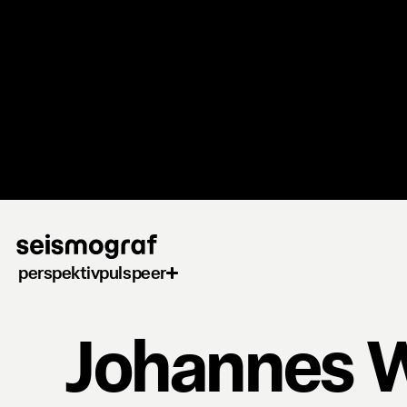
Gå
til
hovedindhold
perspektiv
puls
peer
Johannes W