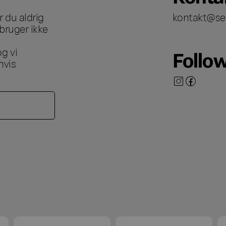
 du aldrig
kontakt@se
bruger ikke
g vi
Follo
hvis