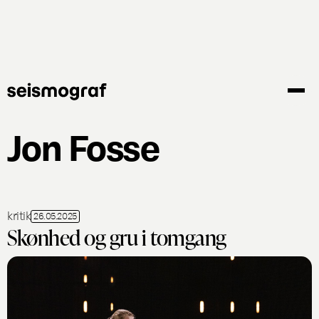
Gå
til
hovedindhold
Jon Fosse
kritik
26.05.2025
Skønhed og gru i tomgang