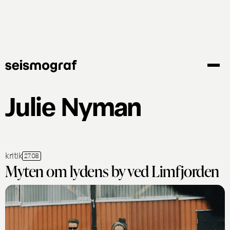
Gå
til
hovedindhold
Julie Nyman
kritik
27.08
Myten om lydens by ved Limfjorden