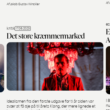
Af 
Af Jakob Gustav Winckler
es
kritik
17.06.2023
E
Det store kræmmermarked
A
I 
Idealismen fra den første udgave for ti år siden var
nu
svær at få øje på til årets Klang, der mere lignede et
so