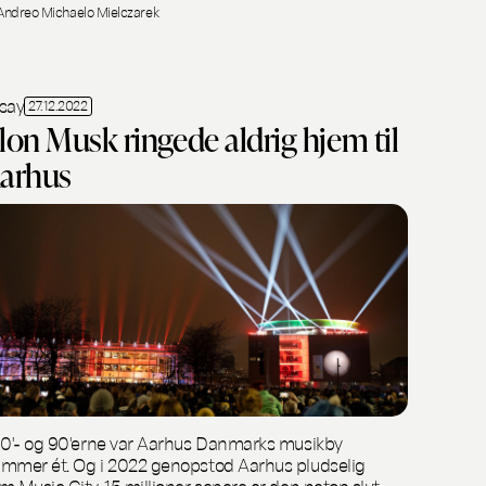
Andreo Michaelo Mielczarek
say
27.12.2022
lon Musk ringede aldrig hjem til
arhus
80'- og 90'erne var Aarhus Danmarks musikby
mmer ét. Og i 2022 genopstod Aarhus pludselig
m Music City. 15 millioner senere er den netop slut.