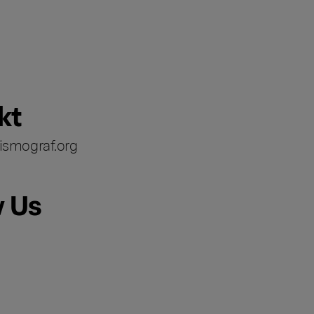
kt
ismograf.org
w Us