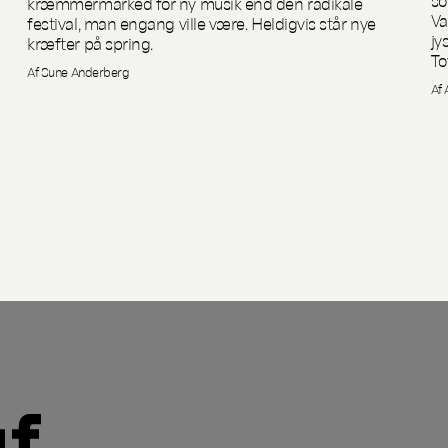
kræmmermarked for ny musik end den radikale
Va
festival, man engang ville være. Heldigvis står nye
jy
kræfter på spring.
To
Af Sune Anderberg
Af 