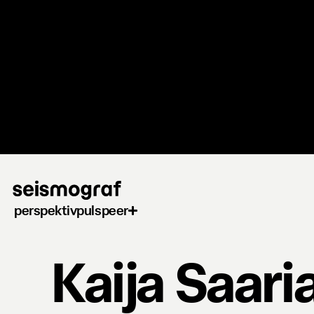
Gå
til
hovedindhold
perspektiv
puls
peer
Kaija Saari