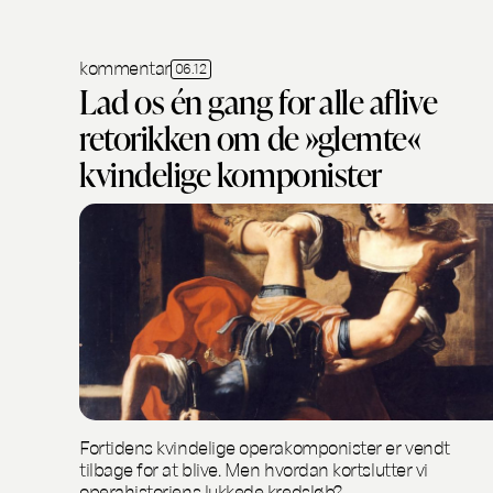
kommentar
06.12
Lad os én gang for alle aflive
retorikken om de »glemte«
kvindelige komponister
Fortidens kvindelige operakomponister er vendt
tilbage for at blive. Men hvordan kortslutter vi
operahistoriens lukkede kredsløb?