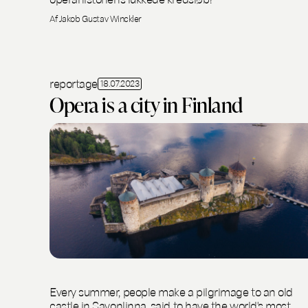
Af Jakob Gustav Winckler
reportage
18.07.2023
Opera is a city in Finland
Every summer, people make a pilgrimage to an old
castle in Savonlinna, said to have the world's most