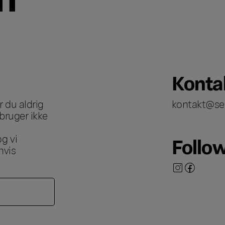
Konta
 du aldrig
kontakt@se
bruger ikke
g vi
Follo
hvis