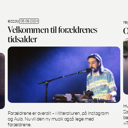
essay
05.09.2024
re
Velkommen til forældrenes
O
tidsalder
Hv
Sa
Forældrene er overalt – i litteraturen, på Instagram
be
og Aula. Nu vil den ny musik også lege med
»T
forældrene.