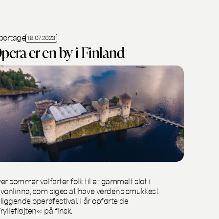
portage
18.07.2023
pera er en by i Finland
er sommer valfarter folk til et gammelt slot i
vonlinna, som siges at have verdens smukkest
liggende operafestival. I år opførte de
ryllefløjten« på finsk.