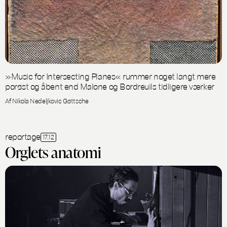
»Music for Intersecting Planes« rummer noget langt mere
porøst og åbent end Malone og Bordreuils tidligere værker
Af Nikola Nedeljkovic Gøttsche
reportage
17.12
Orglets anatomi