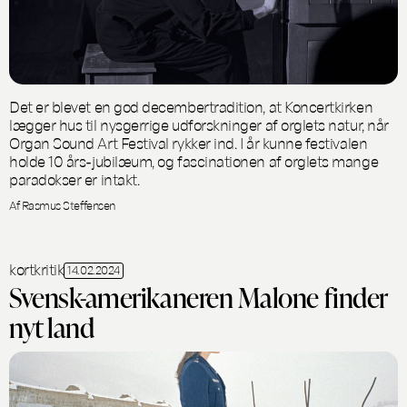
Det er blevet en god decembertradition, at Koncertkirken
lægger hus til nysgerrige udforskninger af orglets natur, når
Organ Sound Art Festival rykker ind. I år kunne festivalen
holde 10 års-jubilæum, og fascinationen af orglets mange
paradokser er intakt.
Af Rasmus Steffensen
kortkritik
14.02.2024
Svensk-amerikaneren Malone finder
nyt land