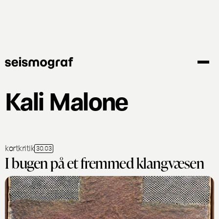
Gå
til
hovedindhold
Kali Malone
kortkritik
30.03
I bugen på et fremmed klangvæsen