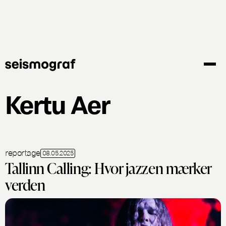
Gå
til
hovedindhold
Kertu Aer
reportage
08.05.2025
Tallinn Calling: Hvor jazzen mærker
verden