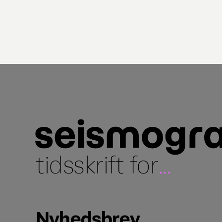
tidsskrift for
...
Nyhedsbrev