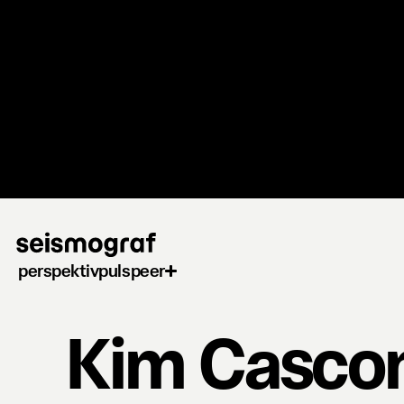
Gå
til
hovedindhold
perspektiv
puls
peer
Kim Casco