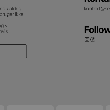
 du aldrig
kontakt@se
bruger ikke
g vi
Follo
hvis