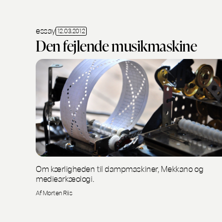
essay
12.03.2012
Den fejlende musikmaskine
Om kærligheden til dampmaskiner, Mekkano og
mediearkæologi.
Af Morten Riis