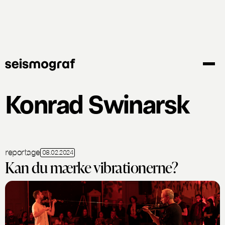
Gå
til
hovedindhold
Konrad Swinarsk
reportage
08.02.2024
Kan du mærke vibrationerne?