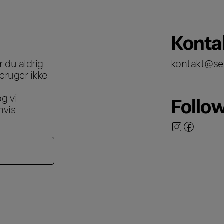
Konta
 du aldrig
kontakt@se
bruger ikke
g vi
Follo
hvis