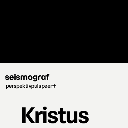
Gå
til
hovedindhold
perspektiv
puls
peer
Kristus