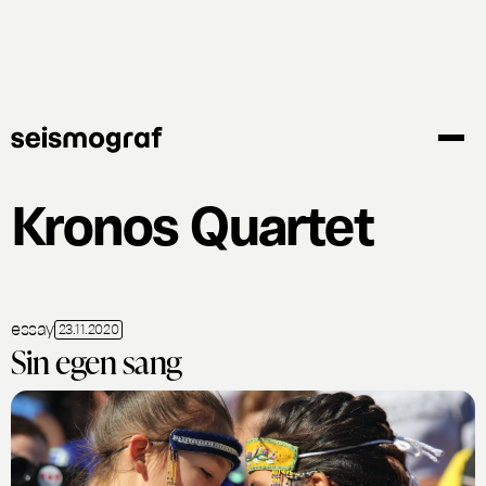
Gå
til
hovedindhold
Kronos Quartet
essay
23.11.2020
Sin egen sang