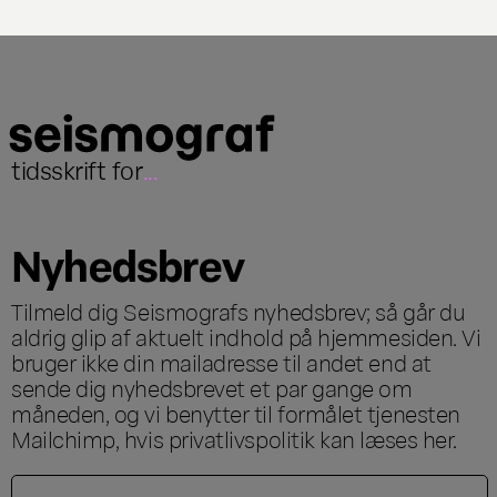
tidsskrift for
...
Nyhedsbrev
Tilmeld dig Seismografs nyhedsbrev; så går du
aldrig glip af aktuelt indhold på hjemmesiden. Vi
bruger ikke din mailadresse til andet end at
sende dig nyhedsbrevet et par gange om
måneden, og vi benytter til formålet tjenesten
Mailchimp, hvis privatlivspolitik kan læses
her
.