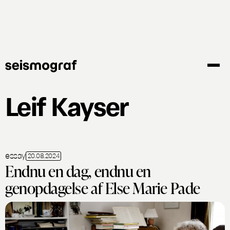
Gå
til
hovedindhold
Leif Kayser
essay
20.08.2024
Endnu en dag, endnu en
genopdagelse af Else Marie Pade