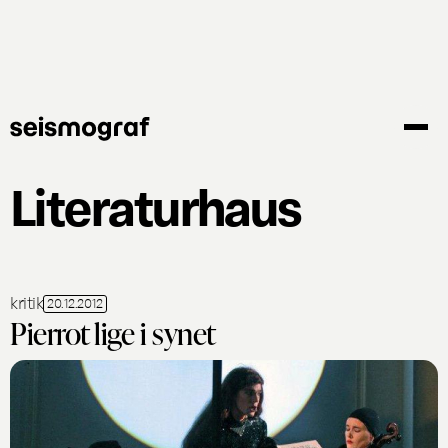
Gå
til
hovedindhold
Literaturhaus
kritik
20.12.2012
Pierrot lige i synet