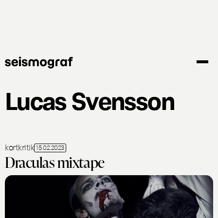
Gå
til
hovedindhold
Lucas Svensson
kortkritik
15.02.2023
Draculas mixtape