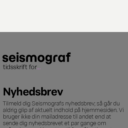
tidsskrift for
...
Nyhedsbrev
Tilmeld dig Seismografs nyhedsbrev; så går du
aldrig glip af aktuelt indhold på hjemmesiden. Vi
bruger ikke din mailadresse til andet end at
sende dig nyhedsbrevet et par gange om