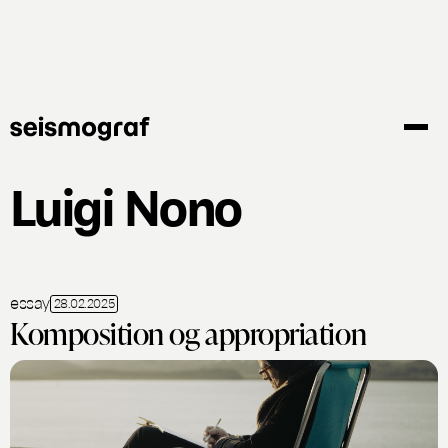
Gå
til
hovedindhold
Luigi Nono
essay
28.02.2025
Komposition og appropriation