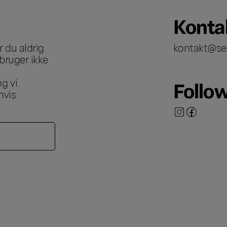
Konta
 du aldrig
kontakt@se
bruger ikke
g vi
Follo
hvis