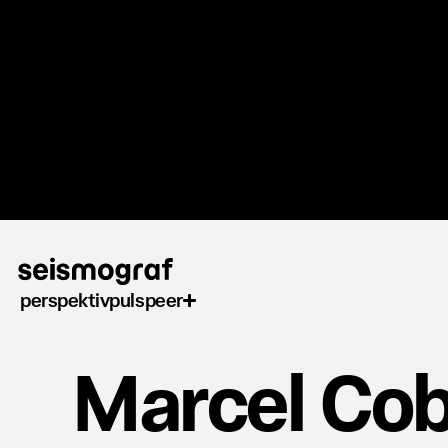
Gå
til
hovedindhold
perspektiv
puls
peer
Marcel Co