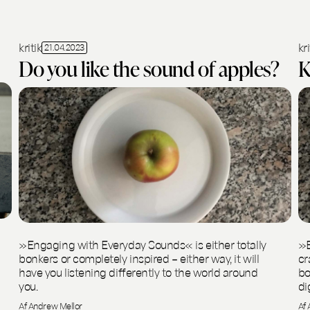
kritik
kri
21.04.2023
Do you like the sound of apples?
K
»Engaging with Everyday Sounds« is either totally
»E
bonkers or completely inspired – either way, it will
cr
have you listening differently to the world around
bo
you.
di
Af Andrew Mellor
Af 