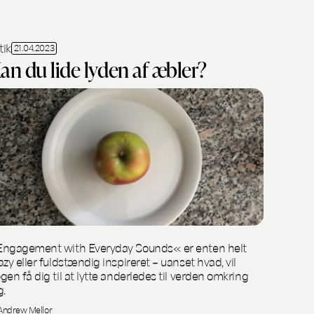
tik
21.04.2023
an du lide lyden af ​​æbler?
ngagement with Everyday Sounds« er enten helt
azy eller fuldstændig inspireret – uanset hvad, vil
gen få dig til at lytte anderledes til verden omkring
g.
Andrew Mellor