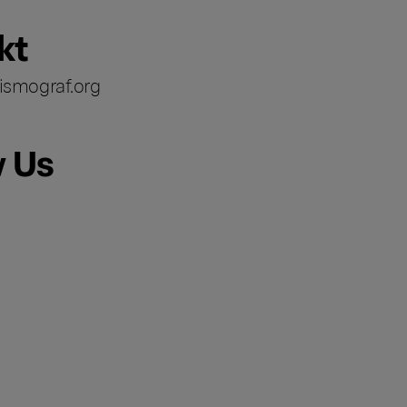
kt
ismograf.org
w Us