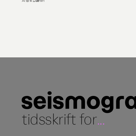
Af Erik Dæhlin
tidsskrift for
...