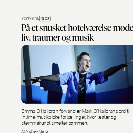
kortkritik
19.08
På et snusket hotelværelse mød
liv, traumer og musik
Emma O’Halloran forvandler Mark O’Hallorans ord til
intime, musikalske fortællinger, hvor teater og
stemmekunst smelter sammen.
Af Andrew Mellor