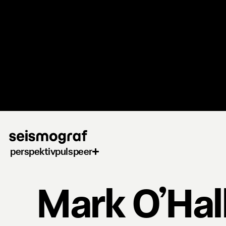
Gå
til
hovedindhold
perspektiv
puls
peer
Mark O’Hal