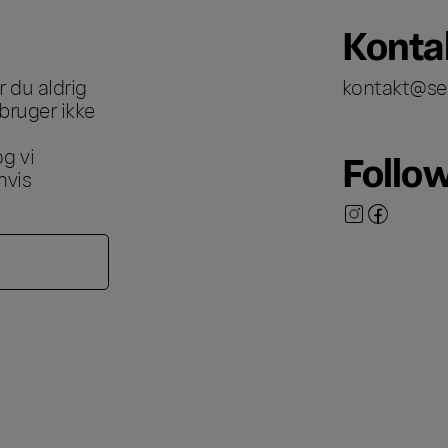
Konta
 du aldrig
kontakt@se
bruger ikke
g vi
Follo
hvis