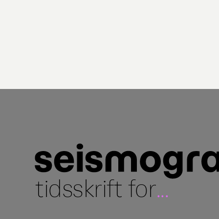
tidsskrift for
...