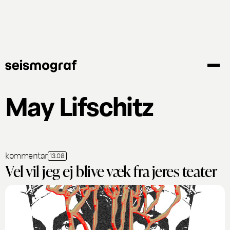
Gå
til
hovedindhold
May Lifschitz
kommentar
13.08
Vel vil jeg ej blive væk fra jeres teater