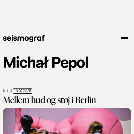
Gå
til
hovedindhold
Michał Pepol
kritik
10.07.2025
Mellem hud og støj i Berlin