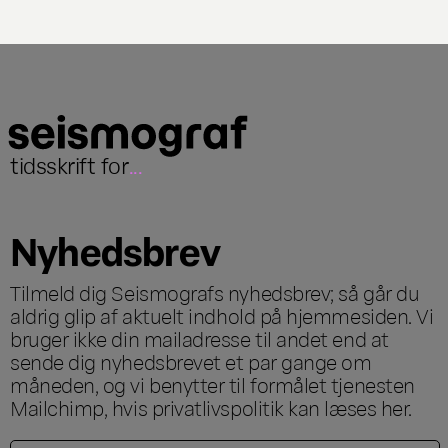
tidsskrift for
...
Nyhedsbrev
Tilmeld dig Seismografs nyhedsbrev; så går du
aldrig glip af aktuelt indhold på hjemmesiden. Vi
bruger ikke din mailadresse til andet end at
sende dig nyhedsbrevet et par gange om
måneden, og vi benytter til formålet tjenesten
Mailchimp, hvis privatlivspolitik kan læses
her
.