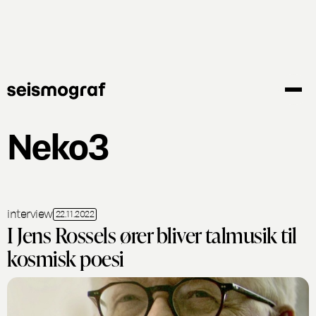
Gå
til
hovedindhold
Neko3
interview
22.11.2022
I Jens Rossels ører bliver talmusik til
kosmisk poesi