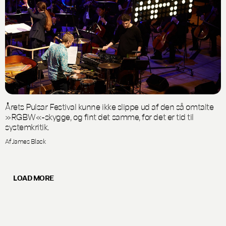
Årets Pulsar Festival kunne ikke slippe ud af den så omtalte
»RGBW«-skygge, og fint det samme, for det er tid til
systemkritik.
Af James Black
LOAD MORE