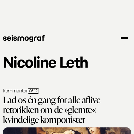
Gå
til
hovedindhold
Nicoline Leth
kommentar
06.12
Lad os én gang for alle aflive
retorikken om de »glemte«
kvindelige komponister