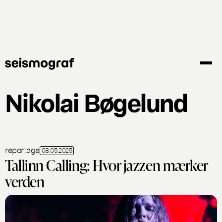
Gå
til
hovedindhold
Nikolai Bøgelund
reportage
08.05.2025
Tallinn Calling: Hvor jazzen mærker
verden