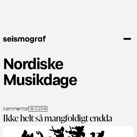
Gå
til
hovedindhold
Nordiske
Musikdage
kommentar
18.12.2018
Ikke helt så mangfoldigt endda