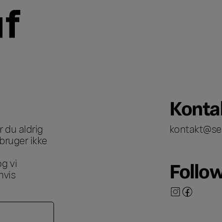
Konta
 du aldrig
kontakt@se
bruger ikke
g vi
Follo
hvis