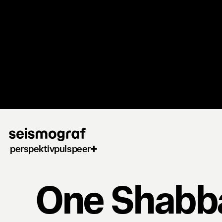
Gå
til
hovedindhold
perspektiv
puls
peer
One Shabb