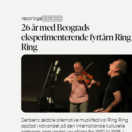
reportage
03.09.2022
26 år med Beograds
eksperimenterende fyrtårn Ring
Ring
Serbiens ældste alternative musikfestival Ring Ring
opstod i kølvandet på den internationale kulturelle
embargo, som landet var pålagt fra 1992 til 1995. I