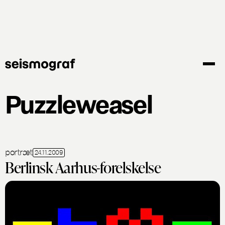
Gå
til
hovedindhold
Puzzleweasel
portræt
24.11.2009
Berlinsk Aarhus-forelskelse