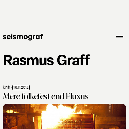
Gå
til
hovedindhold
Rasmus Graff
kritik
16.11.2012
Mere folkefest end Fluxus