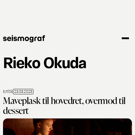
Gå
til
hovedindhold
Rieko Okuda
kritik
23.03.2023
Maveplask til hovedret, overmod til
dessert