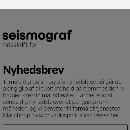
tidsskrift for
...
Nyhedsbrev
Tilmeld dig Seismografs nyhedsbrev; så går du
aldrig glip af aktuelt indhold på hjemmesiden. Vi
bruger ikke din mailadresse til andet end at
sende dig nyhedsbrevet et par gange om
måneden, og vi benytter til formålet tjenesten
Mailchimp, hvis privatlivspolitik kan læses
her
.