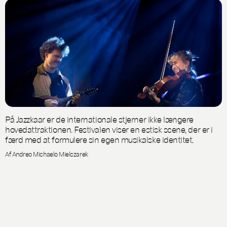
På Jazzkaar er de internationale stjerner ikke længere
hovedattraktionen. Festivalen viser en estisk scene, der er i
færd med at formulere sin egen musikalske identitet.
Af Andreo Michaelo Mielczarek