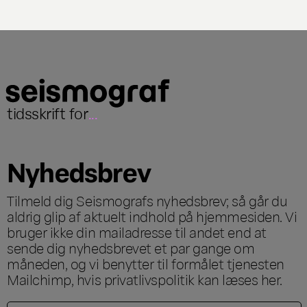
tidsskrift for
...
Nyhedsbrev
Tilmeld dig Seismografs nyhedsbrev; så går du
aldrig glip af aktuelt indhold på hjemmesiden. Vi
bruger ikke din mailadresse til andet end at
sende dig nyhedsbrevet et par gange om
måneden, og vi benytter til formålet tjenesten
Mailchimp, hvis privatlivspolitik kan læses
her
.