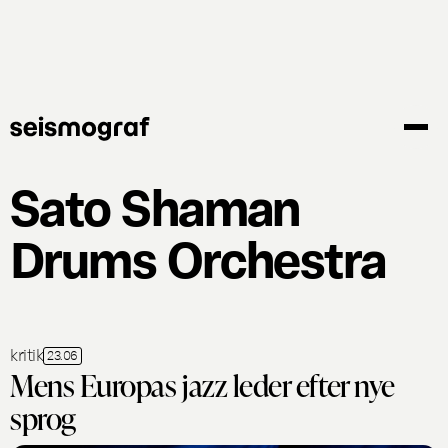
Gå
til
hovedindhold
Sato Shaman
Drums Orchestra
kritik
23.06
Mens Europas jazz leder efter nye
sprog