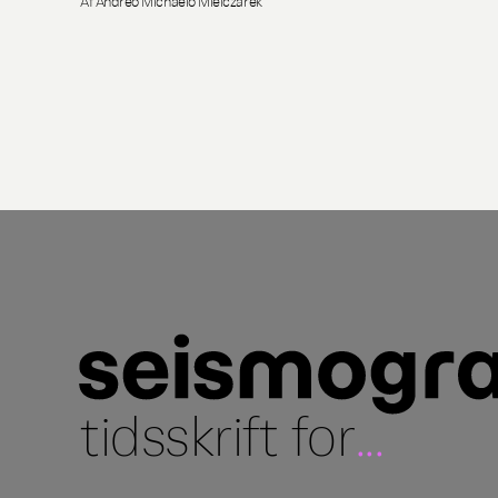
Af Andreo Michaelo Mielczarek
tidsskrift for
...