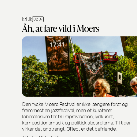
kritik
02.07
Åh, at fare vild i Moers
Den tyske Moers Festival er ikke længere først og
fremmest en jazzfestival, men et kurateret
laboratorium for fri improvisation, lydkunst,
kompositionsmusik og politisk absurdisme. Til tider
virker det anstrengt. Oftest er det befriende.