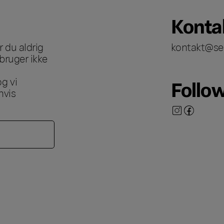
Konta
 du aldrig
kontakt@se
bruger ikke
g vi
Follo
hvis