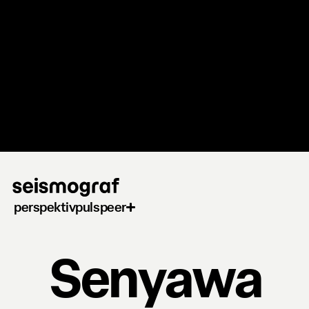
Gå
til
hovedindhold
perspektiv
puls
peer
Senyawa