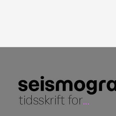
tidsskrift for
...