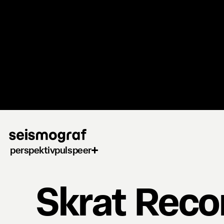
Gå
til
hovedindhold
perspektiv
puls
peer
Skrat Reco