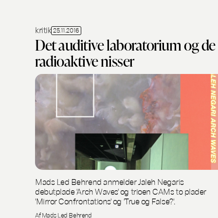
kritik
25.11.2016
Det auditive laboratorium og de
radioaktive nisser
Mads Led Behrend anmelder Jaleh Negaris
debutplade 'Arch Waves' og trioen CAMs to plader
'Mirror Confrontations' og 'True og False?'.
Af Mads Led Behrend