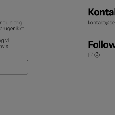
Konta
 du aldrig
kontakt@se
bruger ikke
g vi
Follo
hvis