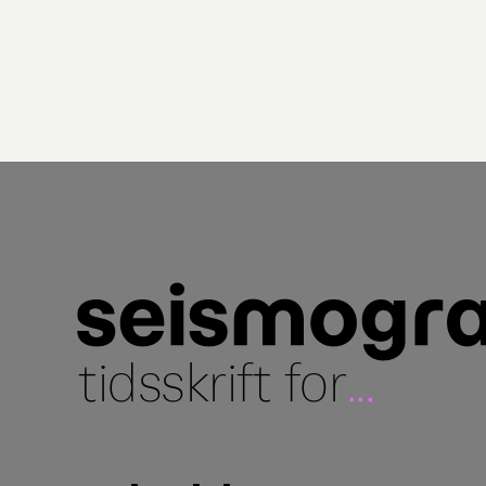
tidsskrift for
...