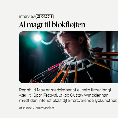
interview
23.04.2018
Al magt til blokfløjten
Ragnhild May er medskaber af et seks timer langt
værk til Spor Festival. Jakob Gustav Winckler har
mødt den intenst blokfløjte-forsvarende lydkunstner.
Af Jakob Gustav Winckler