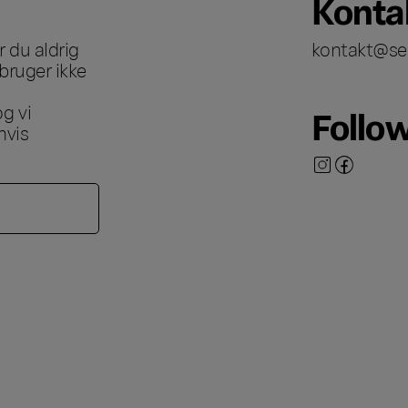
Konta
 du aldrig
kontakt@se
bruger ikke
g vi
Follo
hvis