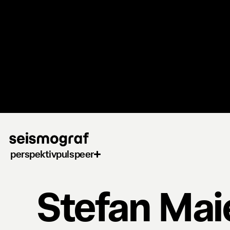
Gå
til
hovedindhold
perspektiv
puls
peer
Stefan Mai