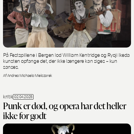
På Festspillene i Bergen lod William Kentridge og Ryoji Ikeda
kunsten opfange det, der ikke længere kan siges – kun
sanses.
Af Andreo Michaelo Mielczarek
kritik
02.04.2025
Punk er død, og opera har det heller
ikke for godt