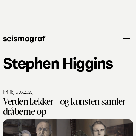
Gå
til
hovedindhold
Stephen Higgins
kritik
15.06.2025
Verden lækker – og kunsten samler
dråberne op