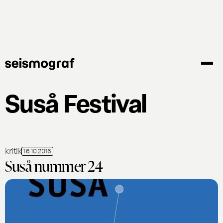
Gå
til
hovedindhold
Suså Festival
kritik
16.10.2016
Suså nummer 24