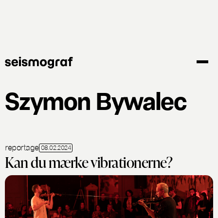
Gå
til
hovedindhold
Szymon Bywalec
reportage
08.02.2024
Kan du mærke vibrationerne?